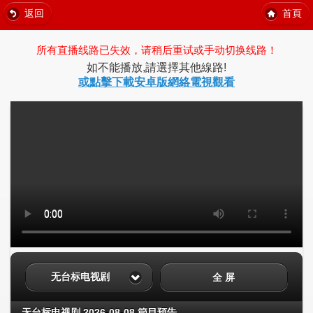
返回
首頁
所有直播线路已失效，请稍后重试或手动切换线路！
如不能播放,請選擇其他線路!
或點擊下載安卓版網絡電視觀看
无台标电视剧
全 屏
无台标电视剧 2026-08-08 節目預告