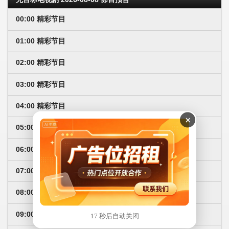
00:00 精彩节目
01:00 精彩节目
02:00 精彩节目
03:00 精彩节目
04:00 精彩节目
×
05:00 精彩节目
06:00 精彩节目
07:00 精彩节目
08:00 精彩节目
09:00 精彩节目
17 秒后自动关闭