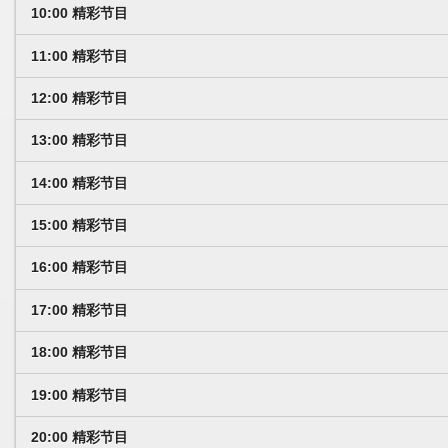
10:00 精彩节目
11:00 精彩节目
12:00 精彩节目
13:00 精彩节目
14:00 精彩节目
15:00 精彩节目
16:00 精彩节目
17:00 精彩节目
18:00 精彩节目
19:00 精彩节目
20:00 精彩节目