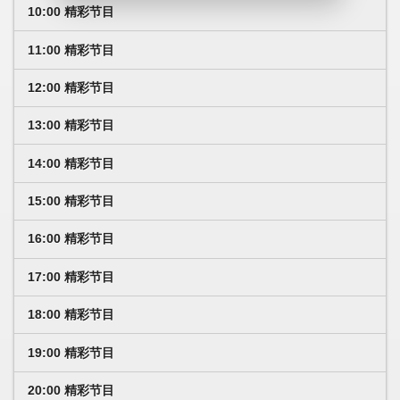
10:00 精彩节目
11:00 精彩节目
12:00 精彩节目
13:00 精彩节目
14:00 精彩节目
15:00 精彩节目
16:00 精彩节目
17:00 精彩节目
18:00 精彩节目
19:00 精彩节目
20:00 精彩节目