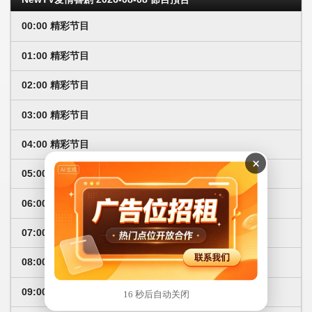
00:00 精彩节目
01:00 精彩节目
02:00 精彩节目
03:00 精彩节目
04:00 精彩节目
×
05:00 精彩节目
06:00 精彩节目
07:00 精彩节目
08:00 精彩节目
09:00 精彩节目
16 秒后自动关闭