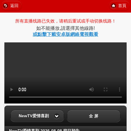
返回
首頁
所有直播线路已失效，请稍后重试或手动切换线路！
如不能播放,請選擇其他線路!
或點擊下載安卓版網絡電視觀看
NewTV爱情喜剧
全 屏
NewTV爱情喜剧 2026-08-08 節目預告