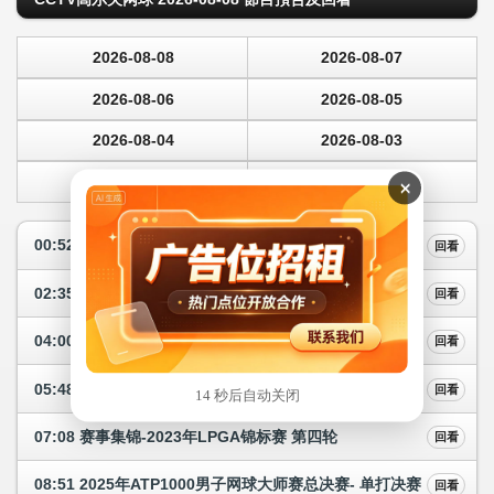
2026-08-08
2026-08-07
2026-08-06
2026-08-05
2026-08-04
2026-08-03
2026-08-02
2026-08-01
×
00:52 赛事集锦-2023年高尔夫英国公开赛 第四轮
回看
02:35 实况录像-2025年中国网球公开赛3
回看
04:00 2024年温布尔登网球赛-男单决赛
回看
05:48 实况录像-2025年ATP1000男子网球大师赛 马德里站 半决赛
回看
14 秒后自动关闭
07:08 赛事集锦-2023年LPGA锦标赛 第四轮
回看
08:51 2025年ATP1000男子网球大师赛总决赛- 单打决赛
回看