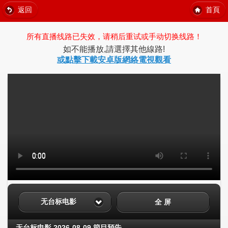
返回
首頁
所有直播线路已失效，请稍后重试或手动切换线路！
如不能播放,請選擇其他線路!
或點擊下載安卓版網絡電視觀看
无台标电影
全 屏
无台标电影 2026-08-09 節目預告