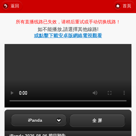
返回
首頁
所有直播线路已失效，请稍后重试或手动切换线路！
如不能播放,請選擇其他線路!
或點擊下載安卓版網絡電視觀看
iPanda
全 屏
iPanda 2026-08-06 節目預告