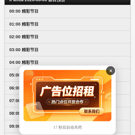
00:00 精彩节目
01:00 精彩节目
02:00 精彩节目
03:00 精彩节目
04:00 精彩节目
×
05:00 精彩节目
06:00 精彩节目
07:00 精彩节目
08:00 精彩节目
09:00 精彩节目
17 秒后自动关闭