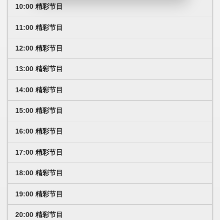
10:00 精彩节目
11:00 精彩节目
12:00 精彩节目
13:00 精彩节目
14:00 精彩节目
15:00 精彩节目
16:00 精彩节目
17:00 精彩节目
18:00 精彩节目
19:00 精彩节目
20:00 精彩节目