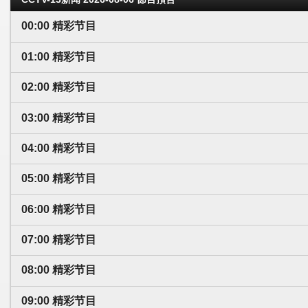
00:00 精彩节目
01:00 精彩节目
02:00 精彩节目
03:00 精彩节目
04:00 精彩节目
05:00 精彩节目
06:00 精彩节目
07:00 精彩节目
08:00 精彩节目
09:00 精彩节目