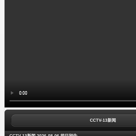
CCTV-13新闻
CCTV-13新闻 2026-08-06 節目預告