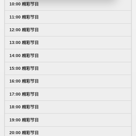
10:00 精彩节目
11:00 精彩节目
12:00 精彩节目
13:00 精彩节目
14:00 精彩节目
15:00 精彩节目
16:00 精彩节目
17:00 精彩节目
18:00 精彩节目
19:00 精彩节目
20:00 精彩节目