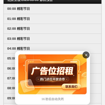
00:00 精彩节目
01:00 精彩节目
02:00 精彩节目
03:00 精彩节目
04:00 精彩节目
×
05:00 精彩节目
06:00 精彩节目
07:00 精彩节目
08:00 精彩节目
09:00 精彩节目
15 秒后自动关闭