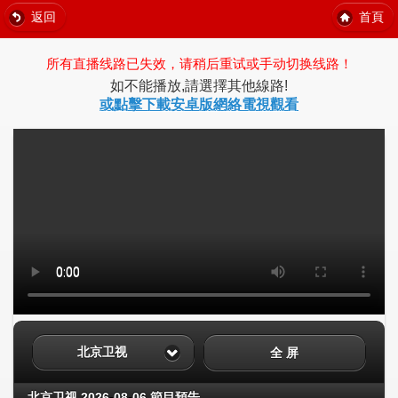
返回
首頁
所有直播线路已失效，请稍后重试或手动切换线路！
如不能播放,請選擇其他線路!
或點擊下載安卓版網絡電視觀看
北京卫视
全 屏
北京卫视 2026-08-06 節目預告