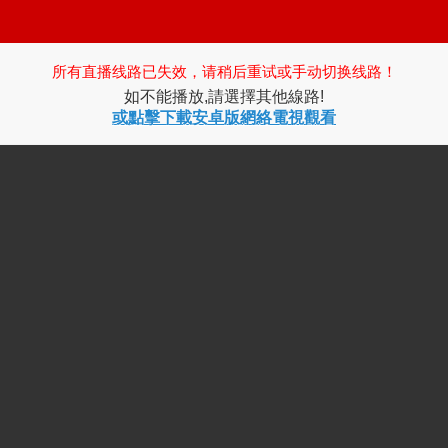
所有直播线路已失效，请稍后重试或手动切换线路！
如不能播放,請選擇其他線路!
或點擊下載安卓版網絡電視觀看