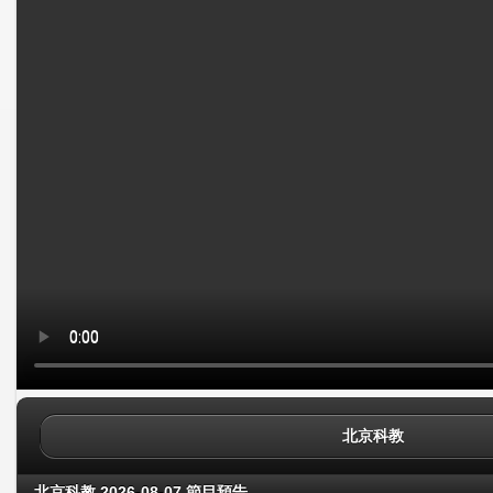
北京科教
北京科教 2026-08-07 節目預告