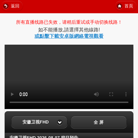
返回
首頁
所有直播线路已失效，请稍后重试或手动切换线路！
如不能播放,請選擇其他線路!
或點擊下載安卓版網絡電視觀看
安徽卫视FHD
全 屏
安徽卫视FHD 2026-08-07 節目預告