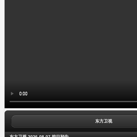
东方卫视
东方卫视 2026-08-07 節目預告