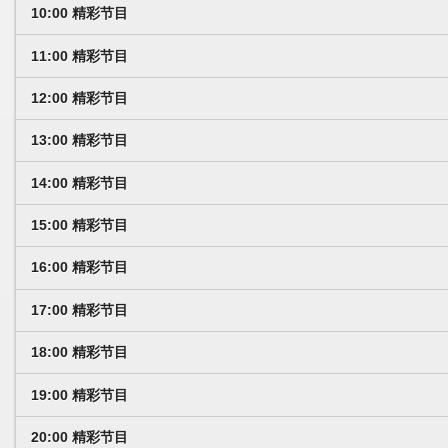
10:00 精彩节目
11:00 精彩节目
12:00 精彩节目
13:00 精彩节目
14:00 精彩节目
15:00 精彩节目
16:00 精彩节目
17:00 精彩节目
18:00 精彩节目
19:00 精彩节目
20:00 精彩节目