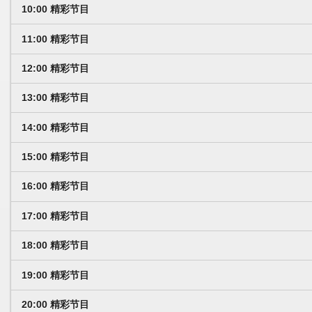
10:00 精彩节目
11:00 精彩节目
12:00 精彩节目
13:00 精彩节目
14:00 精彩节目
15:00 精彩节目
16:00 精彩节目
17:00 精彩节目
18:00 精彩节目
19:00 精彩节目
20:00 精彩节目