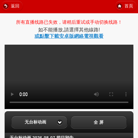
返回
首頁
所有直播线路已失效，请稍后重试或手动切换线路！
如不能播放,請選擇其他線路!
或點擊下載安卓版網絡電視觀看
无台标动画
全 屏
无台标动画 2026-08-07 節目預告