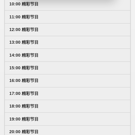
10:00 精彩节目
11:00 精彩节目
12:00 精彩节目
13:00 精彩节目
14:00 精彩节目
15:00 精彩节目
16:00 精彩节目
17:00 精彩节目
18:00 精彩节目
19:00 精彩节目
20:00 精彩节目