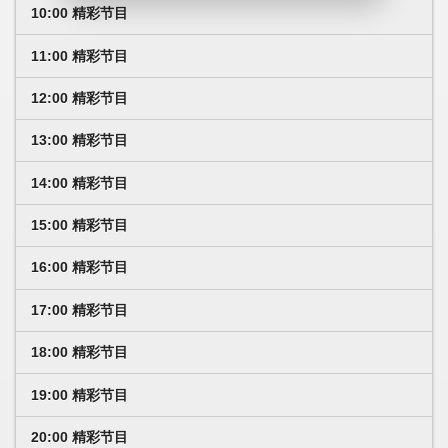
10:00 精彩节目
11:00 精彩节目
12:00 精彩节目
13:00 精彩节目
14:00 精彩节目
15:00 精彩节目
16:00 精彩节目
17:00 精彩节目
18:00 精彩节目
19:00 精彩节目
20:00 精彩节目