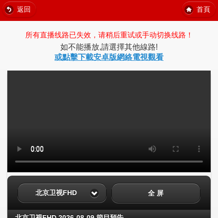
返回
首頁
所有直播线路已失效，请稍后重试或手动切换线路！
如不能播放,請選擇其他線路!
或點擊下載安卓版網絡電視觀看
北京卫视FHD
全 屏
北京卫视FHD 2026-08-09 節目預告