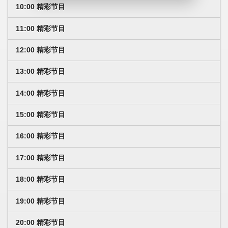
10:00 精彩节目
11:00 精彩节目
12:00 精彩节目
13:00 精彩节目
14:00 精彩节目
15:00 精彩节目
16:00 精彩节目
17:00 精彩节目
18:00 精彩节目
19:00 精彩节目
20:00 精彩节目