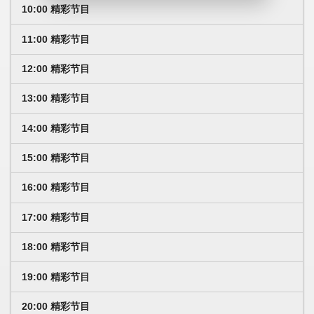
10:00 精彩节目
11:00 精彩节目
12:00 精彩节目
13:00 精彩节目
14:00 精彩节目
15:00 精彩节目
16:00 精彩节目
17:00 精彩节目
18:00 精彩节目
19:00 精彩节目
20:00 精彩节目