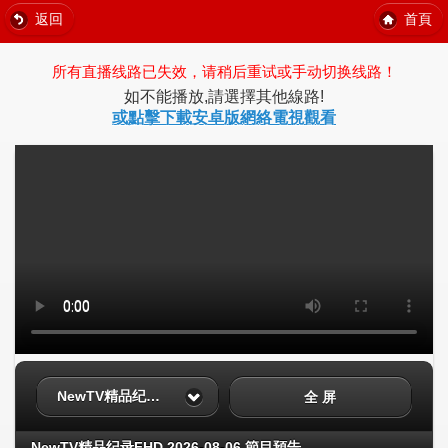
返回
首頁
所有直播线路已失效，请稍后重试或手动切换线路！
如不能播放,請選擇其他線路!
或點擊下載安卓版網絡電視觀看
NewTV精品纪录FHD
全 屏
NewTV精品纪录FHD 2026-08-06 節目預告