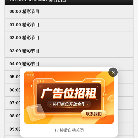
00:00 精彩节目
01:00 精彩节目
02:00 精彩节目
03:00 精彩节目
04:00 精彩节目
×
05:00 精彩节目
06:00 精彩节目
07:00 精彩节目
08:00 精彩节目
09:00 精彩节目
17 秒后自动关闭