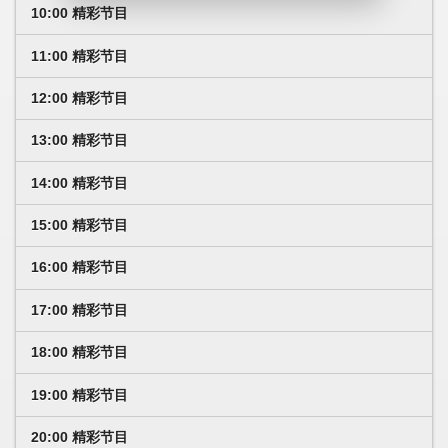
10:00 精彩节目
11:00 精彩节目
12:00 精彩节目
13:00 精彩节目
14:00 精彩节目
15:00 精彩节目
16:00 精彩节目
17:00 精彩节目
18:00 精彩节目
19:00 精彩节目
20:00 精彩节目