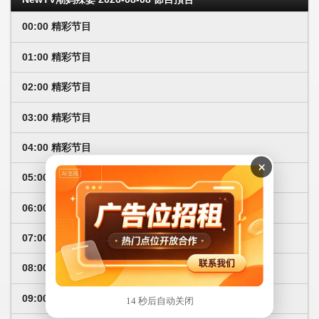
00:00 精彩节目
01:00 精彩节目
02:00 精彩节目
03:00 精彩节目
04:00 精彩节目
×
05:00 精彩节目
06:00 精彩节目
07:00 精彩节目
08:00 精彩节目
09:00 精彩节目
14 秒后自动关闭