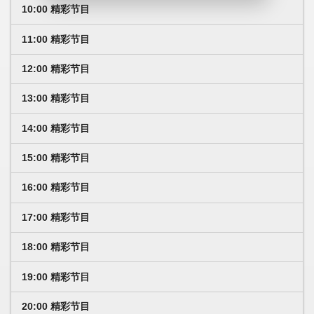
10:00 精彩节目
11:00 精彩节目
12:00 精彩节目
13:00 精彩节目
14:00 精彩节目
15:00 精彩节目
16:00 精彩节目
17:00 精彩节目
18:00 精彩节目
19:00 精彩节目
20:00 精彩节目