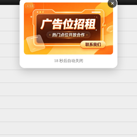
×
17 秒后自动关闭