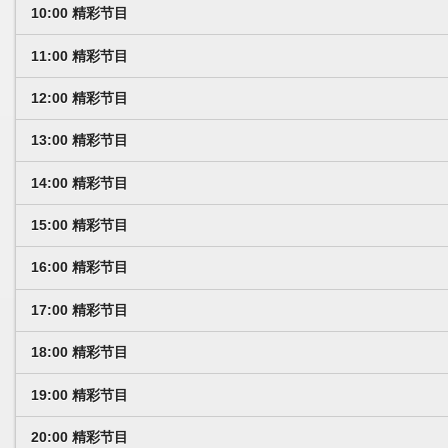
10:00 精彩节目
11:00 精彩节目
12:00 精彩节目
13:00 精彩节目
14:00 精彩节目
15:00 精彩节目
16:00 精彩节目
17:00 精彩节目
18:00 精彩节目
19:00 精彩节目
20:00 精彩节目