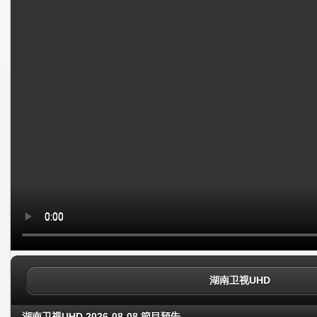
湖南卫视UHD
湖南卫视UHD 2026-08-08 節目預告