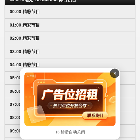
00:00 精彩节目
01:00 精彩节目
02:00 精彩节目
03:00 精彩节目
04:00 精彩节目
×
05:00 精彩节目
06:00 精彩节目
07:00 精彩节目
08:00 精彩节目
09:00 精彩节目
16 秒后自动关闭