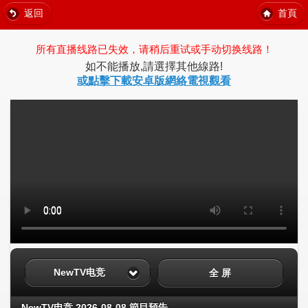
返回
首頁
所有直播线路已失效，请稍后重试或手动切换线路！
如不能播放,請選擇其他線路!
或點擊下載安卓版網絡電視觀看
NewTV电竞
全 屏
NewTV电竞 2026-08-08 節目預告