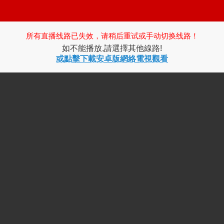
所有直播线路已失效，请稍后重试或手动切换线路！
如不能播放,請選擇其他線路!
或點擊下載安卓版網絡電視觀看