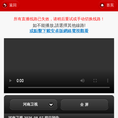
返回
首頁
所有直播线路已失效，请稍后重试或手动切换线路！
如不能播放,請選擇其他線路!
或點擊下載安卓版網絡電視觀看
河南卫视
全 屏
河南卫视 2026-08-07 節目預告