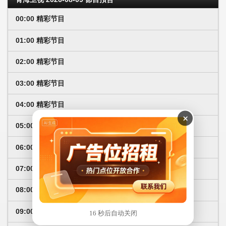
00:00 精彩节目
01:00 精彩节目
02:00 精彩节目
03:00 精彩节目
04:00 精彩节目
×
05:00 精彩节目
06:00 精彩节目
07:00 精彩节目
08:00 精彩节目
09:00 精彩节目
16 秒后自动关闭