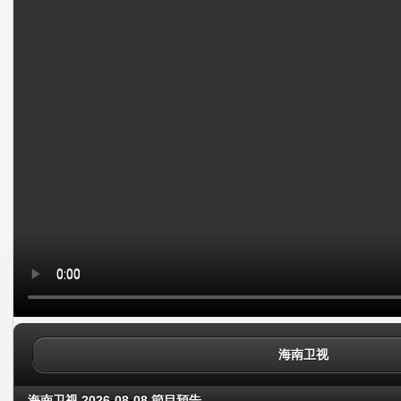
海南卫视
海南卫视 2026-08-08 節目預告