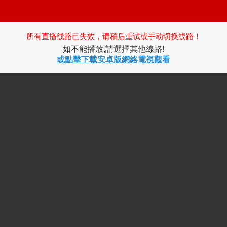
所有直播线路已失效，请稍后重试或手动切换线路！
如不能播放,請選擇其他線路!
或點擊下載安卓版網絡電視觀看