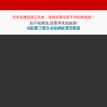
所有直播线路已失效，请稍后重试或手动切换线路！
如不能播放,請選擇其他線路!
或點擊下載安卓版網絡電視觀看