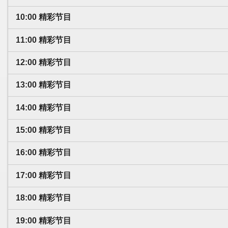
10:00 精彩节目
11:00 精彩节目
12:00 精彩节目
13:00 精彩节目
14:00 精彩节目
15:00 精彩节目
16:00 精彩节目
17:00 精彩节目
18:00 精彩节目
19:00 精彩节目