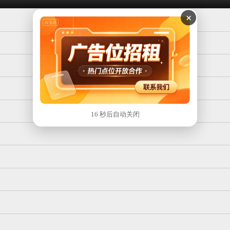
×
16 秒后自动关闭