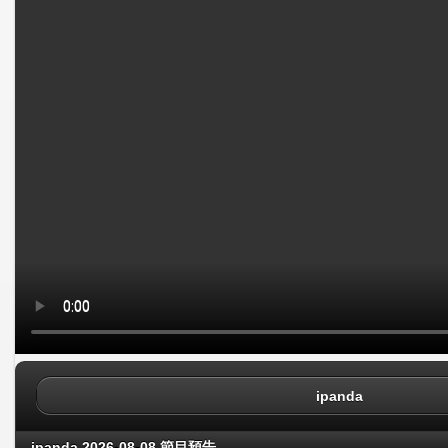
ipanda
ipanda 2026-08-08 節目預告