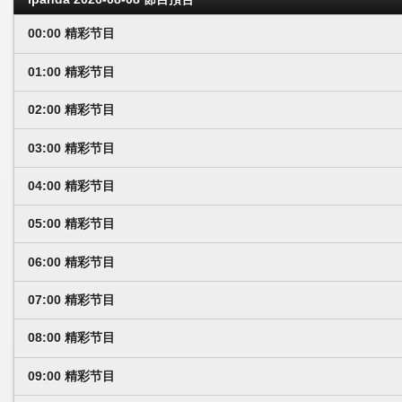
00:00 精彩节目
01:00 精彩节目
02:00 精彩节目
03:00 精彩节目
04:00 精彩节目
05:00 精彩节目
06:00 精彩节目
07:00 精彩节目
08:00 精彩节目
09:00 精彩节目