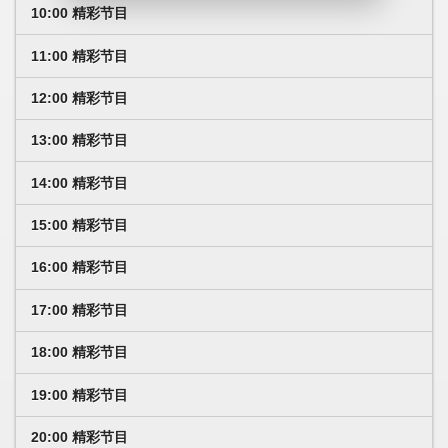
10:00 精彩节目
11:00 精彩节目
12:00 精彩节目
13:00 精彩节目
14:00 精彩节目
15:00 精彩节目
16:00 精彩节目
17:00 精彩节目
18:00 精彩节目
19:00 精彩节目
20:00 精彩节目