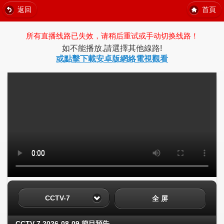
返回
首頁
所有直播线路已失效，请稍后重试或手动切换线路！
如不能播放,請選擇其他線路!
或點擊下載安卓版網絡電視觀看
CCTV-7
全 屏
CCTV-7 2026-08-09 節目預告