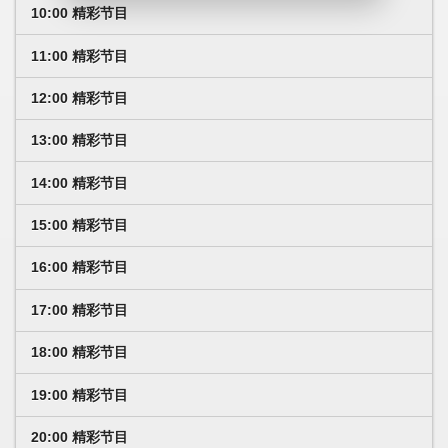
10:00 精彩节目
11:00 精彩节目
12:00 精彩节目
13:00 精彩节目
14:00 精彩节目
15:00 精彩节目
16:00 精彩节目
17:00 精彩节目
18:00 精彩节目
19:00 精彩节目
20:00 精彩节目