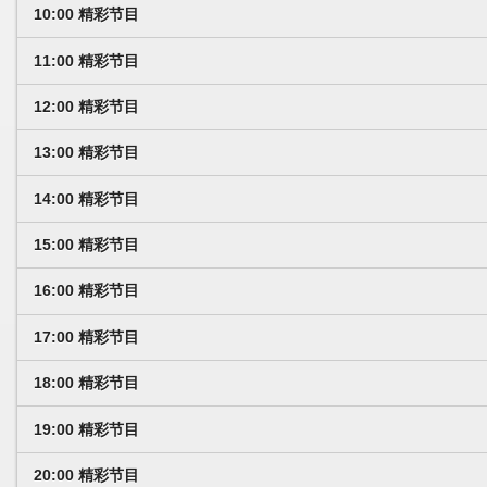
10:00 精彩节目
11:00 精彩节目
12:00 精彩节目
13:00 精彩节目
14:00 精彩节目
15:00 精彩节目
16:00 精彩节目
17:00 精彩节目
18:00 精彩节目
19:00 精彩节目
20:00 精彩节目