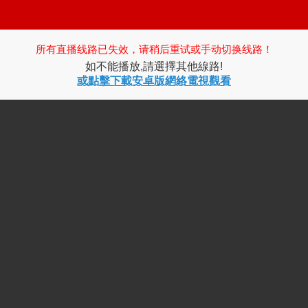
所有直播线路已失效，请稍后重试或手动切换线路！
如不能播放,請選擇其他線路!
或點擊下載安卓版網絡電視觀看