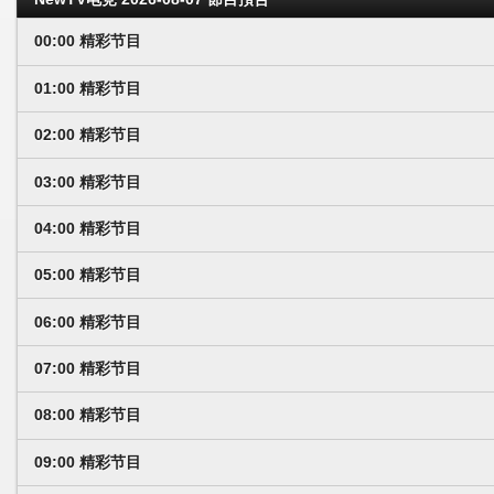
00:00 精彩节目
01:00 精彩节目
02:00 精彩节目
03:00 精彩节目
04:00 精彩节目
05:00 精彩节目
06:00 精彩节目
07:00 精彩节目
08:00 精彩节目
09:00 精彩节目