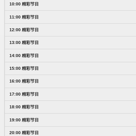
10:00 精彩节目
11:00 精彩节目
12:00 精彩节目
13:00 精彩节目
14:00 精彩节目
15:00 精彩节目
16:00 精彩节目
17:00 精彩节目
18:00 精彩节目
19:00 精彩节目
20:00 精彩节目