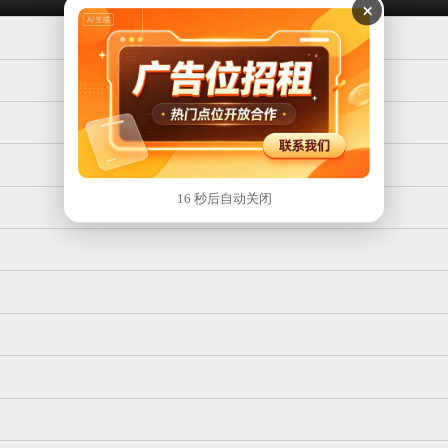
×
16 秒后自动关闭