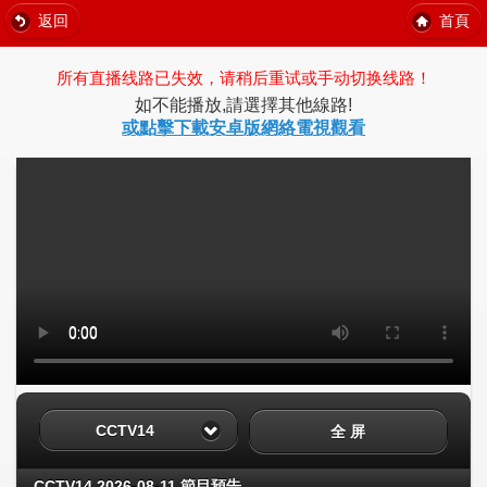
返回
首頁
所有直播线路已失效，请稍后重试或手动切换线路！
如不能播放,請選擇其他線路!
或點擊下載安卓版網絡電視觀看
CCTV14
全 屏
CCTV14 2026-08-11 節目預告