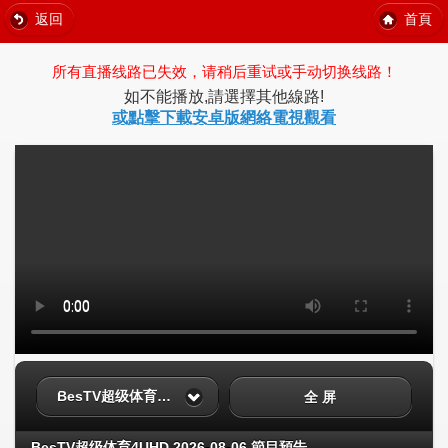
返回
首頁
所有直播线路已失效，请稍后重试或手动切换线路！
如不能播放,請選擇其他線路!
或點擊下載安卓版網絡電視觀看
BesTV超级体育4UHD
全 屏
BesTV超级体育4UHD 2026-08-06 節目預告