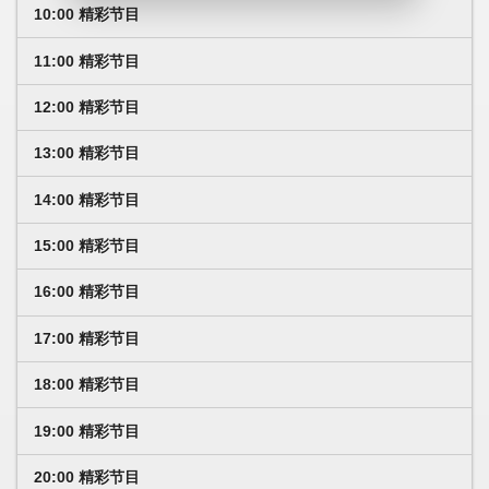
10:00 精彩节目
11:00 精彩节目
12:00 精彩节目
13:00 精彩节目
14:00 精彩节目
15:00 精彩节目
16:00 精彩节目
17:00 精彩节目
18:00 精彩节目
19:00 精彩节目
20:00 精彩节目