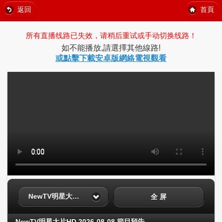
返回
首頁
所有直播线路已失效，请稍后重试或手动切换线路！
如不能播放,請選擇其他線路!
或點擊下載安卓版網絡電視觀看
NewTV明星大片HD
全 屏
NewTV明星大片HD 2026-08-08 節目預告