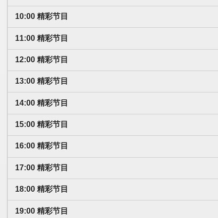
10:00 精彩节目
11:00 精彩节目
12:00 精彩节目
13:00 精彩节目
14:00 精彩节目
15:00 精彩节目
16:00 精彩节目
17:00 精彩节目
18:00 精彩节目
19:00 精彩节目