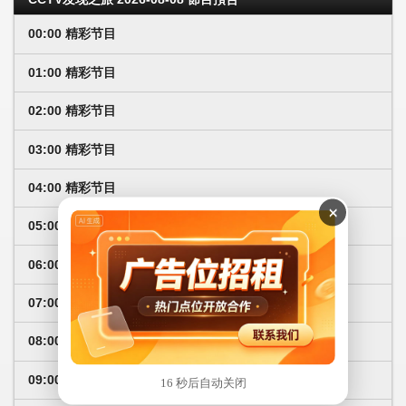
00:00 精彩节目
01:00 精彩节目
02:00 精彩节目
03:00 精彩节目
04:00 精彩节目
×
05:00 精彩节目
06:00 精彩节目
07:00 精彩节目
08:00 精彩节目
09:00 精彩节目
16 秒后自动关闭