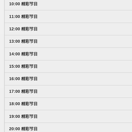
10:00 精彩节目
11:00 精彩节目
12:00 精彩节目
13:00 精彩节目
14:00 精彩节目
15:00 精彩节目
16:00 精彩节目
17:00 精彩节目
18:00 精彩节目
19:00 精彩节目
20:00 精彩节目