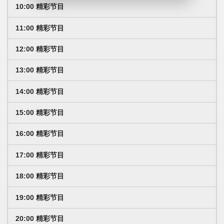
10:00 精彩节目
11:00 精彩节目
12:00 精彩节目
13:00 精彩节目
14:00 精彩节目
15:00 精彩节目
16:00 精彩节目
17:00 精彩节目
18:00 精彩节目
19:00 精彩节目
20:00 精彩节目