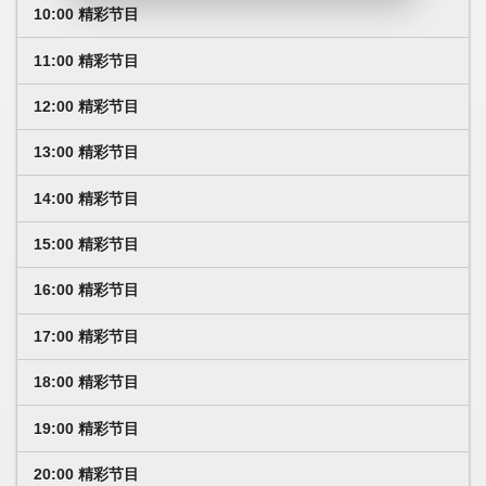
10:00 精彩节目
11:00 精彩节目
12:00 精彩节目
13:00 精彩节目
14:00 精彩节目
15:00 精彩节目
16:00 精彩节目
17:00 精彩节目
18:00 精彩节目
19:00 精彩节目
20:00 精彩节目