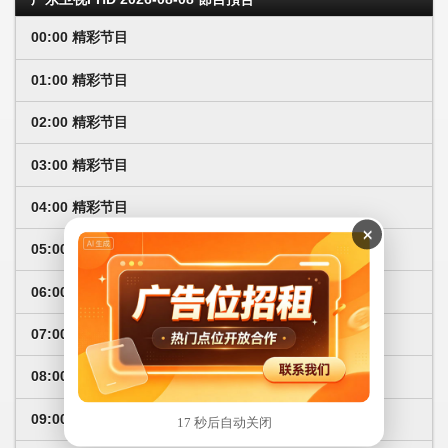
00:00 精彩节目
01:00 精彩节目
02:00 精彩节目
03:00 精彩节目
04:00 精彩节目
×
05:00 精彩节目
06:00 精彩节目
07:00 精彩节目
08:00 精彩节目
09:00 精彩节目
17 秒后自动关闭