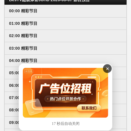
00:00 精彩节目
01:00 精彩节目
02:00 精彩节目
03:00 精彩节目
04:00 精彩节目
×
05:00 精彩节目
06:00 精彩节目
07:00 精彩节目
08:00 精彩节目
09:00 精彩节目
17 秒后自动关闭