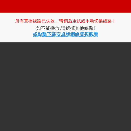
所有直播线路已失效，请稍后重试或手动切换线路！
如不能播放,請選擇其他線路!
或點擊下載安卓版網絡電視觀看