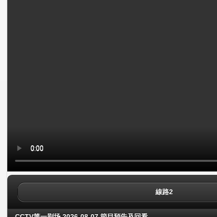
線路2
CCTV第一剧场 2026-08-07 節目預告及回看