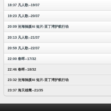
18:37 凡人歌--19/37
19:23 凡人歌--20/37
20:09 沧海驰援AI 短片-亚丁湾护航行动
20:13 凡人歌--21/37
20:59 凡人歌--22/37
22:00 春晖--17/32
22:46 春晖--18/32
23:32 沧海驰援AI 短片-亚丁湾护航行动
23:37 海天雄鹰--21/35