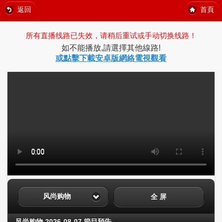
返回
首頁
所有直播线路已失效，请稍后重试或手动切换线路！
如不能播放,請選擇其他線路!
或點擊下載安卓版網絡電視觀看
风尚购物
全 屏
风尚购物 2026-08-07 節目預告