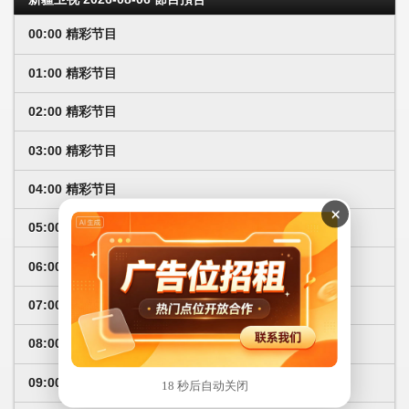
00:00 精彩节目
01:00 精彩节目
02:00 精彩节目
03:00 精彩节目
04:00 精彩节目
×
05:00 精彩节目
06:00 精彩节目
07:00 精彩节目
08:00 精彩节目
09:00 精彩节目
17 秒后自动关闭