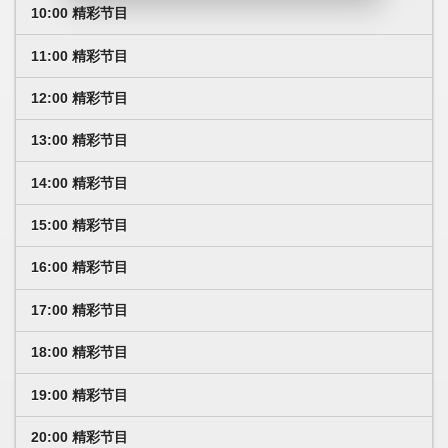
10:00 精彩节目
11:00 精彩节目
12:00 精彩节目
13:00 精彩节目
14:00 精彩节目
15:00 精彩节目
16:00 精彩节目
17:00 精彩节目
18:00 精彩节目
19:00 精彩节目
20:00 精彩节目