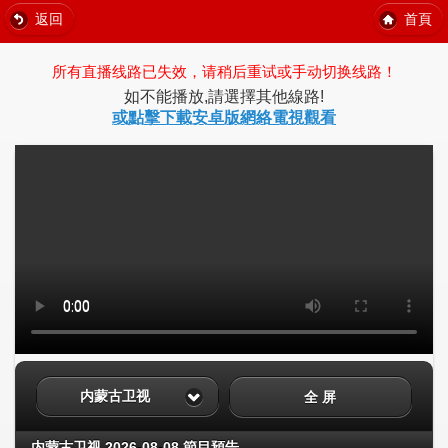
返回
首頁
所有直播线路已失效，请稍后重试或手动切换线路！
如不能播放,請選擇其他線路!
或點擊下載安卓版網絡電視觀看
内蒙古卫视
全 屏
内蒙古卫视 2026-08-08 節目預告