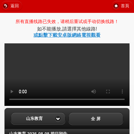
返回
首頁
所有直播线路已失效，请稍后重试或手动切换线路！
如不能播放,請選擇其他線路!
或點擊下載安卓版網絡電視觀看
山东教育
全 屏
山东教育 2026-08-08 節目預告