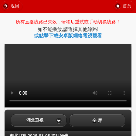
返回
首頁
所有直播线路已失效，请稍后重试或手动切换线路！
如不能播放,請選擇其他線路!
或點擊下載安卓版網絡電視觀看
湖北卫视
全 屏
湖北卫视 2026-08-08 節目預告