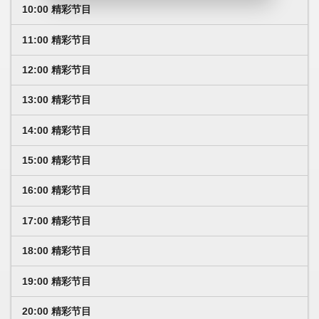
10:00 精彩节目
11:00 精彩节目
12:00 精彩节目
13:00 精彩节目
14:00 精彩节目
15:00 精彩节目
16:00 精彩节目
17:00 精彩节目
18:00 精彩节目
19:00 精彩节目
20:00 精彩节目