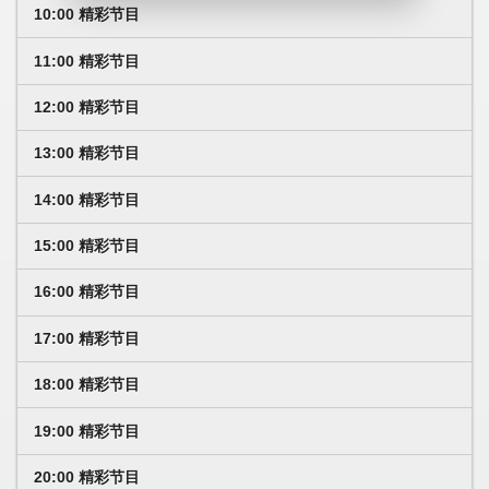
10:00 精彩节目
11:00 精彩节目
12:00 精彩节目
13:00 精彩节目
14:00 精彩节目
15:00 精彩节目
16:00 精彩节目
17:00 精彩节目
18:00 精彩节目
19:00 精彩节目
20:00 精彩节目