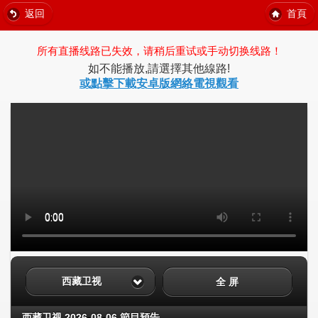
返回
首頁
所有直播线路已失效，请稍后重试或手动切换线路！
如不能播放,請選擇其他線路!
或點擊下載安卓版網絡電視觀看
西藏卫视
全 屏
西藏卫视 2026-08-06 節目預告