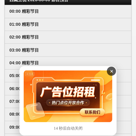
00:00 精彩节目
01:00 精彩节目
02:00 精彩节目
03:00 精彩节目
04:00 精彩节目
×
05:00 精彩节目
06:00 精彩节目
07:00 精彩节目
08:00 精彩节目
09:00 精彩节目
14 秒后自动关闭