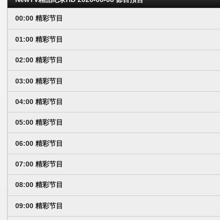
00:00 精彩节目
01:00 精彩节目
02:00 精彩节目
03:00 精彩节目
04:00 精彩节目
05:00 精彩节目
06:00 精彩节目
07:00 精彩节目
08:00 精彩节目
09:00 精彩节目